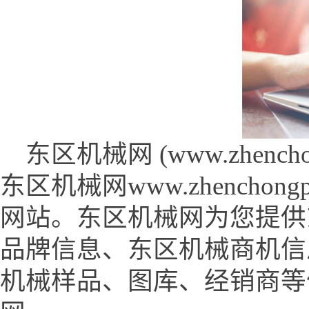
东区机械网 (www.zhenchong
东区机械网www.zhencho
网站。东区机械网为您提供
品牌信息、东区机械商机信
机械样品、图库、经销商等