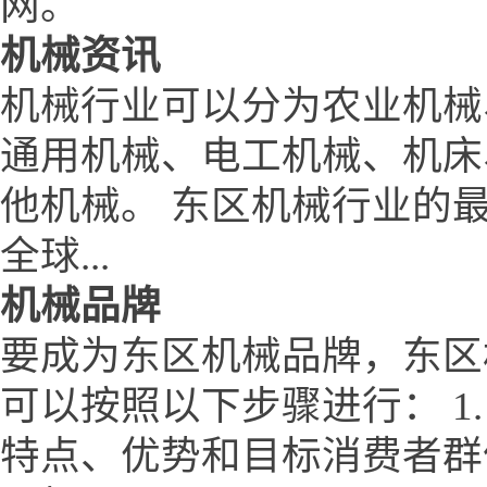
网。
机械资讯
机械行业可以分为农业机械
通用机械、电工机械、机床
他机械。 东区机械行业的
全球...
机械品牌
要成为东区机械品牌，东区机械网w
可以按照以下步骤进行： 1
特点、优势和目标消费者群体