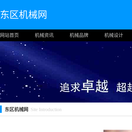
东区机械网
网站首页
机械资讯
机械品牌
机械设计
东区机械网
Site Introduction